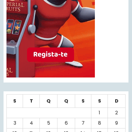
S
T
Q
Q
S
S
D
1
2
3
4
5
6
7
8
9