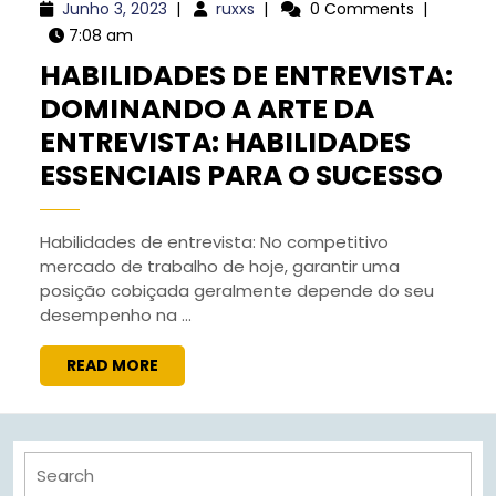
Junho
ruxxs
Junho 3, 2023
|
ruxxs
|
0 Comments
|
3,
7:08 am
2023
HABILIDADES DE ENTREVISTA:
DOMINANDO A ARTE DA
ENTREVISTA: HABILIDADES
HAB
ESSENCIAIS PARA O SUCESSO
DE
ENT
Habilidades de entrevista: No competitivo
mercado de trabalho de hoje, garantir uma
DO
posição cobiçada geralmente depende do seu
A
desempenho na ...
ART
READ
READ MORE
DA
MORE
ENT
HAB
Search
ESS
for: