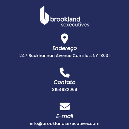
Skip
to
content
Endereço
247 Buckhannan Avenue Camillus, NY 13031
Contato
3154882069
3154882069
E-mail
info@brookla
info@brooklandsexecutives.com